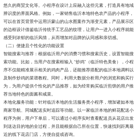
悠久的商贸文化等。小程序在设计上应融入这些元素，打造具有地域
辨识度的界面风格。例如，一家销售临沂本地特色农产品的小程序，
可以在首页背景中运用沂蒙山的山水图案作为渐变元素，产品展示区
的边框设计借鉴临沂传统手工艺品的纹理，让用户一进入小程序就能
感受到浓郁的临沂风情，从而增加对品牌的认同感和亲切感。
（二）便捷且个性化的功能设置
智能搜索与推荐：根据临沂用户的消费习惯和搜索历史，设置智能搜
索功能。比如，当用户在搜索框输入 “炒鸡”（临沂特色美食），小程
序不仅能精准展示相关的鸡肉产品，还能推荐搭配的临沂本地调料以
及制作炒鸡的菜谱教程。同时，利用大数据分析用户的浏览和购买行
为，为用户提供个性化的产品推荐，如为经常购买临沂煎饼的用户推
荐当地特色的面酱和咸菜。
本地化服务功能：针对临沂本地的生活服务类小程序，增加诸如本地
商家导航、同城配送实时追踪等功能。以一家临沂本地的鲜花配送小
程序为例，用户下单后，可以通过小程序实时查看配送员从花店出发
到送达目的地的全过程，并且能根据自己所在位置，快速找到距离最
近的线下花店门店，方便自提或咨询。