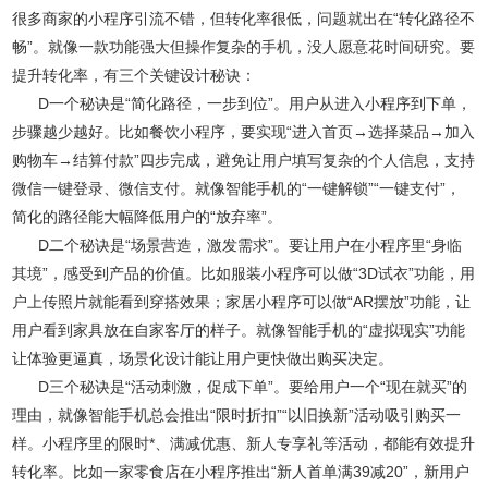
很多商家的小程序引流不错，但转化率很低，问题就出在“转化路径不
畅”。就像一款功能强大但操作复杂的手机，没人愿意花时间研究。要
提升转化率，有三个关键设计秘诀：
D一个秘诀是“简化路径，一步到位”。用户从进入小程序到下单，
步骤越少越好。比如餐饮小程序，要实现“进入首页→选择菜品→加入
购物车→结算付款”四步完成，避免让用户填写复杂的个人信息，支持
微信一键登录、微信支付。就像智能手机的“一键解锁”“一键支付”，
简化的路径能大幅降低用户的“放弃率”。
D二个秘诀是“场景营造，激发需求”。要让用户在小程序里“身临
其境”，感受到产品的价值。比如服装小程序可以做“3D试衣”功能，用
户上传照片就能看到穿搭效果；家居小程序可以做“AR摆放”功能，让
用户看到家具放在自家客厅的样子。就像智能手机的“虚拟现实”功能
让体验更逼真，场景化设计能让用户更快做出购买决定。
D三个秘诀是“活动刺激，促成下单”。要给用户一个“现在就买”的
理由，就像智能手机总会推出“限时折扣”“以旧换新”活动吸引购买一
样。小程序里的限时*、满减优惠、新人专享礼等活动，都能有效提升
转化率。比如一家零食店在小程序推出“新人首单满39减20”，新用户